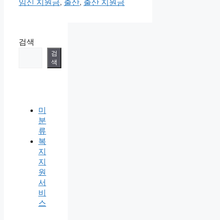
고
임신 지원금
,
출산
,
출산 지원금
리
검색
검
색
미
분
류
복
지
지
원
서
비
스