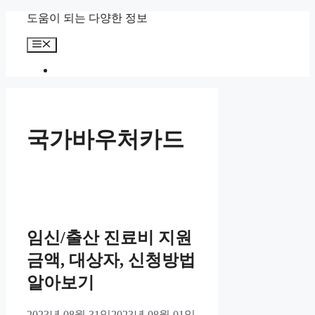
컨
도움이 되는 다양한 정보
텐
메
츠
뉴
로
건
너
뛰
기
국가바우처카드
임신/출산 진료비 지원
금액, 대상자, 신청방법
알아보기
2023년 08월 31일
2023년 08월 01일