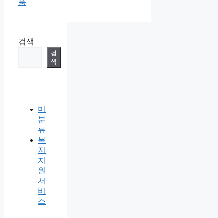
리
품
검색
검
색
미
분
류
복
지
지
원
서
비
스