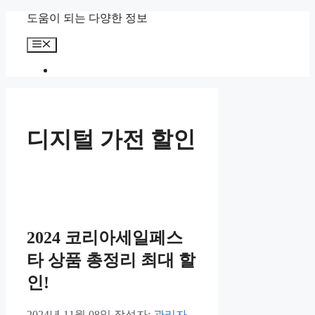
컨
도움이 되는 다양한 정보
텐
메
츠
뉴
로
건
너
뛰
기
디지털 가전 할인
2024 코리아세일페스
타 상품 총정리 최대 할
인!
2024년 11월 08일
작성자:
관리자