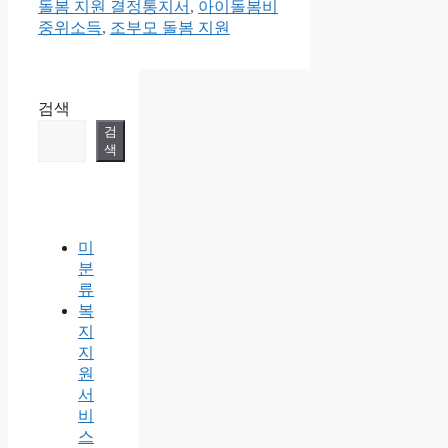
고
돌봄 지원 결정통지서
,
아이돌봄비
리
중위소득
,
조부모 돌봄 지원
검색
검
색
미
분
류
복
지
지
원
서
비
스