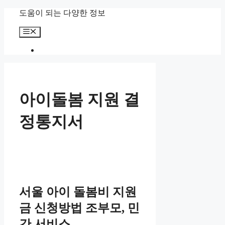
컨
도움이 되는 다양한 정보
텐
메
츠
뉴
로
건
너
뛰
기
아이돌봄 지원 결
정통지서
서울 아이 돌봄비 지원
금 신청방법 조부모, 민
간 서비스