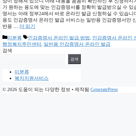
상이 정해져 있으니 아래 내용을 꼼꼼히 확인하신 후 신청하시기
가 원하는 용도에 맞는 인감증명서를 정확히 발급받으실 수 있
명서는 아래 정부24에서 바로 온라인 발급 신청하실 수 있습니
용도 인감증명서 온라인 발급 서비스는 일반용 인감증명서만 신청
반용 …
더 읽기
카
태
미분류
인감증명서 온라인 발급 방법
,
인감증명서 온라인 
테
그
행정복지주민센터
,
일반용 인감증명서 온라인 발급
고
검색
리
검색
미분류
복지지원서비스
© 2026 도움이 되는 다양한 정보
• 제작됨
GeneratePress