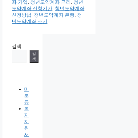
테
그
좌 가입
,
청년도약계좌 금리
,
청년
고
도약계좌 신청기간
,
청년도약계좌
리
신청방법
,
청년도약계좌 은행
,
청
년도약계좌 조건
검색
검
색
미
분
류
복
지
지
원
서