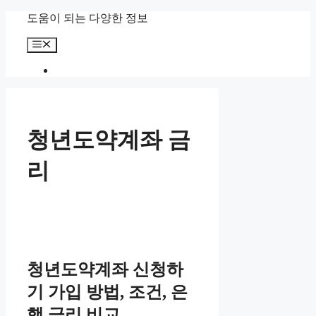
컨
도움이 되는 다양한 정보
텐
메
츠
뉴
로
건
너
뛰
기
청년도약계좌 금
리
청년도약계좌 신청하
기 가입 방법, 조건, 은
행 금리 비교