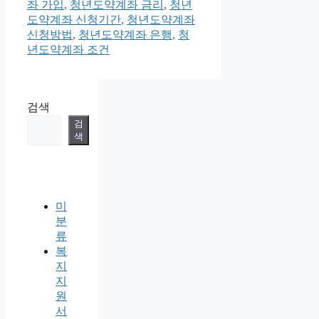
테
그
좌 가입
,
청년도약계좌 금리
,
청년
고
도약계좌 신청기간
,
청년도약계좌
리
신청방법
,
청년도약계좌 은행
,
청
년도약계좌 조건
검색
검
색
미
분
류
복
지
지
원
서