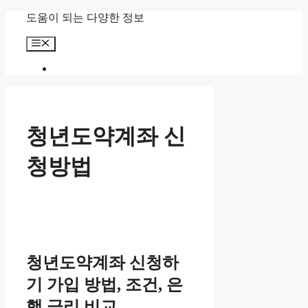
컨
도움이 되는 다양한 정보
텐
메
츠
뉴
로
건
너
뛰
기
청년도약계좌 신
청방법
청년도약계좌 신청하
기 가입 방법, 조건, 은
행 금리 비교